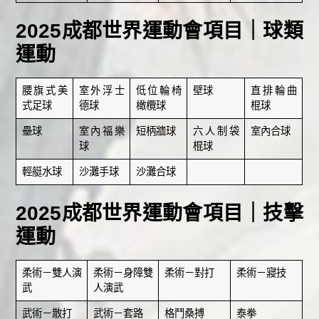
2025成都世界運動會項目｜球類
運動
腰旗式美
室外浮士
低位輪椅
壁球
直排輪曲
式足球
德球
橄欖球
棍球
壘球
室內福樂
短柄牆球
六人制袋
室內合球
球
棍球
輕艇水球
沙灘手球
沙灘合球
2025成都世界運動會項目｜技擊
運動
柔術－雙人演
柔術－身障雙
柔術－對打
柔術－寢技
武
人演武
武術－散打
武術－套路
格鬥桑搏
泰拳