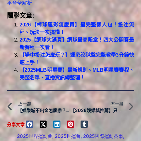
平台全解析
關聯文章:
2026【棒球運彩怎麼買】最完整懶人包！投注流
程、玩法一次搞懂！
2025【網球大滿貫】網球最高殿堂！四大公開賽最
新賽程一次看！
【場中投注怎麼玩？】運彩滾球盤完整教學3分鐘快
速上手！
【2025MLB明星賽】最新規則、MLB明星賽賽程、
完整名單、直播資訊總整理！
上一篇
下一篇
【娛樂城不出金怎麼辦？】黑名單、報警流程、風控處理一次看懂！
【2026娛樂城推薦】只要三招！教你挑到最適合你的安全平台
分享文章:
2025世界運動會
,
2025世運會
,
2025國際運動賽事
,