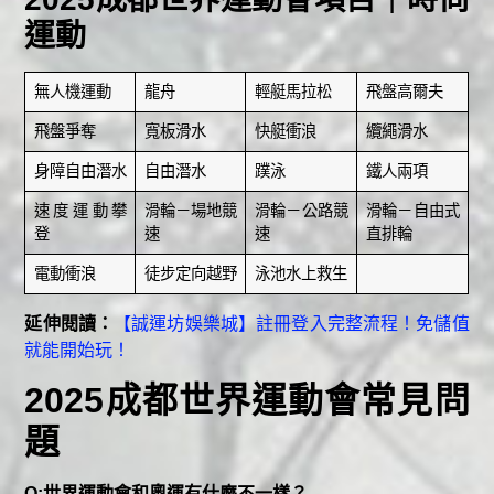
運動
無人機運動
龍舟
輕艇馬拉松
飛盤高爾夫
飛盤爭奪
寬板滑水
快艇衝浪
纜繩滑水
身障自由潛水
自由潛水
蹼泳
鐵人兩項
速度運動攀
滑輪－場地競
滑輪－公路競
滑輪－自由式
登
速
速
直排輪
電動衝浪
徒步定向越野
泳池水上救生
延伸閱讀：
【誠運坊娛樂城】註冊登入完整流程！免儲值
就能開始玩！
2025成都世界運動會常見問
題
Q:世界運動會和奧運有什麼不一樣？