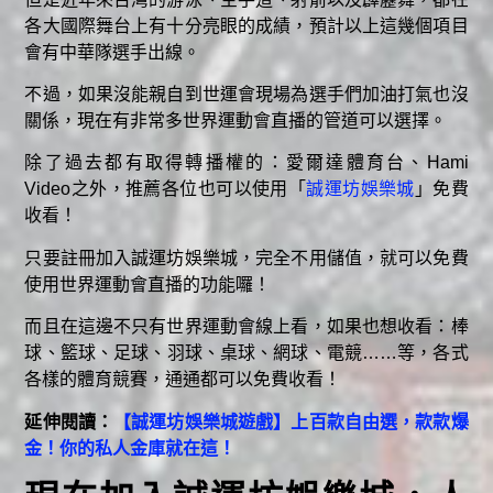
各大國際舞台上有十分亮眼的成績，預計以上這幾個項目
會有中華隊選手出線。
不過，如果沒能親自到世運會現場為選手們加油打氣也沒
關係，現在有非常多世界運動會直播的管道可以選擇。
除了過去都有取得轉播權的：愛爾達體育台、Hami
Video之外，推薦各位也可以使用「
誠運坊娛樂城
」免費
收看！
只要註冊加入誠運坊娛樂城，完全不用儲值，就可以免費
使用世界運動會直播的功能囉！
而且在這邊不只有世界運動會線上看，如果也想收看：棒
球、籃球、足球、羽球、桌球、網球、電競……等，各式
各樣的體育競賽，通通都可以免費收看！
延伸閱讀：
【誠運坊娛樂城遊戲】上百款自由選，款款爆
金！你的私人金庫就在這！