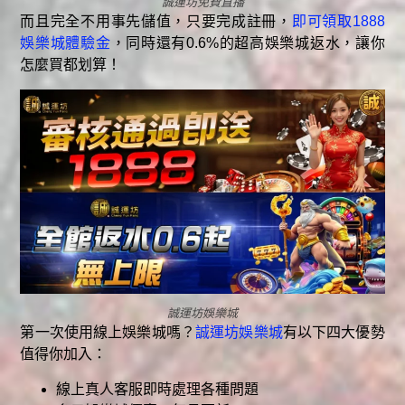
誠運坊免費直播
而且完全不用事先儲值，只要完成註冊，
即可領取1888
娛樂城體驗金
，同時還有0.6%的超高娛樂城返水，讓你
怎麼買都划算！
誠運坊娛樂城
第一次使用線上娛樂城嗎？
誠運坊娛樂城
有以下四大優勢
值得你加入：
線上真人客服即時處理各種問題