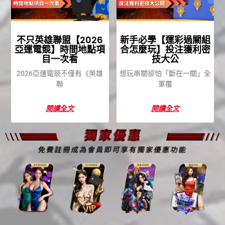
不只英雄聯盟【2026
新手必學【運彩過關組
亞運電競】時間地點項
合怎麼玩】投注獲利密
目一次看
技大公
2026亞運電競不僅有《英雄
想玩串關卻怕「斷在一關」全
聯
軍覆
閱讀全文
閱讀全文