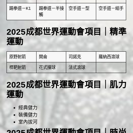
踢拳道－K1
踢拳道－半接
空手道－型
空手道－組手
觸
2025成都世界運動會項目｜精準
運動
原野射箭
開侖
司諾克
羅納西滾球
標靶射箭
花式撞球
法式滾球
2025成都世界運動會項目｜肌力
運動
經典健力
裝備健力
室內拔河
2025成都世界運動會項目｜時尚