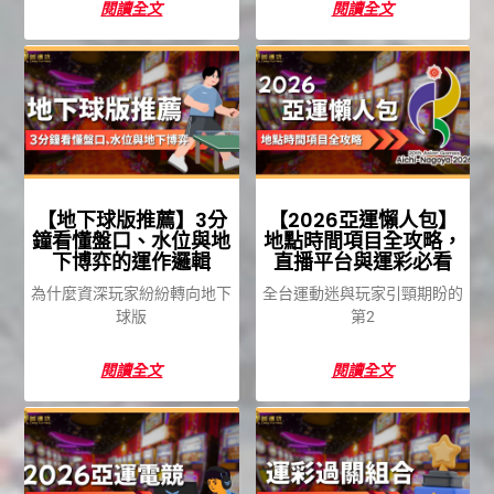
閱讀全文
閱讀全文
【地下球版推薦】3分
【2026亞運懶人包】
鐘看懂盤口、水位與地
地點時間項目全攻略，
下博弈的運作邏輯
直播平台與運彩必看
為什麼資深玩家紛紛轉向地下
全台運動迷與玩家引頸期盼的
球版
第2
閱讀全文
閱讀全文