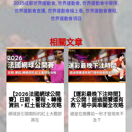
2025成都世界運動會
,
世界運動會
,
世界運動會中華隊
,
世界運動會直播
,
世界運動會線上看
,
世界運動會賽程
,
世界運動會項目
相關文章
【2026法國網球公開
【運彩最晚下注時間】
賽】日期、賽程、轉播
大公開！錯過開賽還有
資訊，紅土看球全攻略
救？場中與串關全攻略
網球迷引頸期盼的紅土大戰即
總是在開賽前一秒才發現來不
將在
及下