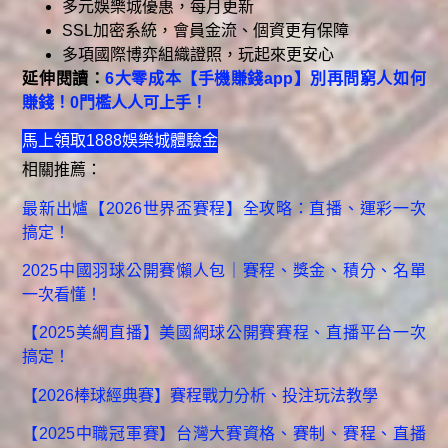
多元娛樂城優惠，每月更新
SSL加密系統，會員金流、個資更有保障
多項國際博弈組織證照，玩起來更安心
延伸閱讀：
6大零成本【手機賺錢app】別再問窮人如何
賺錢！0門檻人人可上手！
馬上領取1888娛樂城體驗金
相關推薦：
最新出爐【2026世界盃賽程】全攻略：直播、運彩一次
搞定！
2025中國羽球公開賽懶人包｜賽程、獎金、積分、名單
一次看懂！
【2025美網直播】美國網球公開賽賽程、直播平台一次
搞定！
【2026棒球經典賽】賽程戰力分析、投注玩法教學
【2025中職冠軍賽】台灣大賽資格、賽制、賽程、直播