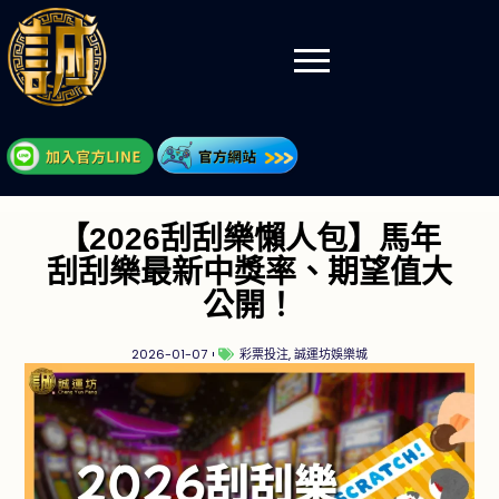
【2026刮刮樂懶人包】馬年
刮刮樂最新中獎率、期望值大
公開！
2026-01-07
彩票投注
,
誠運坊娛樂城