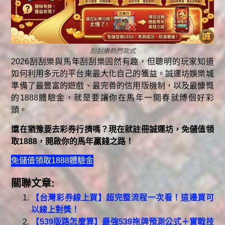
刮刮樂熱門款式
2026刮刮樂與馬年刮刮樂固然有趣，但聰明的玩家知道
如何利用多元的平台來最大化自己的獲益。誠運坊娛樂城
準備了最豐富的遊戲、最完善的信用版機制，以及最慷慨
的1888體驗金，就是要讓你在馬年一開春就博個好彩
頭。
還在猶豫要去彩券行擠嗎？現在就註冊誠運坊，免儲值領
取1888，開啟你的馬年贏錢之路！
免儲值領取1888體驗金
關聯文章:
【台灣彩券線上買】超完整流程一次看！這邊買可
以線上對獎！
【539版路怎麼算】最強539拖牌預測公式＋實戰技