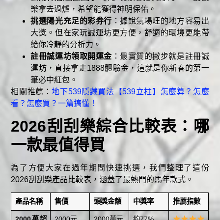
樂拿去過爐，希望能獲得神明保佑。
挑選陽光充足的彩券行
：據說氣場旺的地方容易出
大獎。但在家玩誠運坊更方便，舒適的環境更能帶
給你冷靜的分析力。
註冊誠運坊領取開運金
：最實質的撇步就是註冊誠
運坊，直接拿走1888體驗金，這就是你新春的第一
筆必中紅包。
相關推薦：
地下539隱藏買法【539立柱】怎麼算？怎麼
看？怎麼買？一篇搞懂！
2026刮刮樂綜合比較表：哪
一款最值得買
為了方便大家在過年期間快速挑選，我們整理了這份
2026刮刮樂產品比較表，涵蓋了最熱門的馬年款式。
產品名稱
售價
頭獎金額
中獎率
推薦指數
2000萬超
2000元
2000萬元
約77%