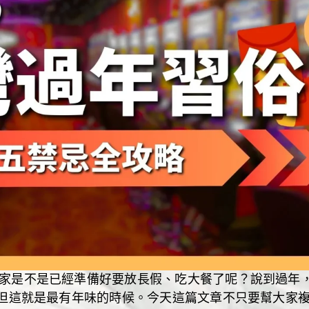
，大家是不是已經準備好要放長假、吃大餐了呢？說到過年
但這就是最有年味的時候。今天這篇文章不只要幫大家複習