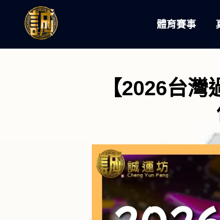
體育賽事
【2026台