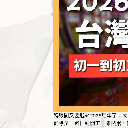
轉眼間又要迎來2026馬年了
從除夕一路忙到開工，雖然累，