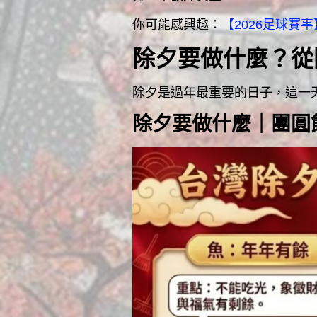
你可能感興趣：
【2026足球賽
除夕要做什麼？從
除夕是過年最重要的日子，這一
除夕要做什麼｜團圓