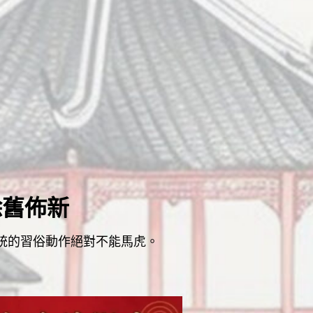
除舊佈新
統的習俗動作絕對不能馬虎。