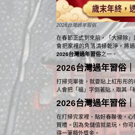
2026台灣過年習俗
在春節正式到來前，「大掃除」
會把家裡的角落清掃乾淨，將
2026台灣過年習俗
之一。
2026台灣過年習俗
打掃完畢後，就要貼上紅彤彤的
人會把「福」字倒著貼，取其「
2026台灣過年習俗
在打掃完家裡、貼好春聯後，心
賀禮。因為免儲值就能玩，你可
得一筆額外獎金。