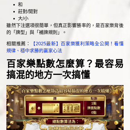
和
莊對/閒對
大/小
雖然下注選項很簡單，但真正影響勝率的，是百家樂背後
的「牌型」與「補牌規則」。
相關推薦：
【2025最新】百家樂獲利策略全公開！看懂
規律、穩中求勝的贏家心法
百家樂點數怎麼算？最容易
搞混的地方一次搞懂