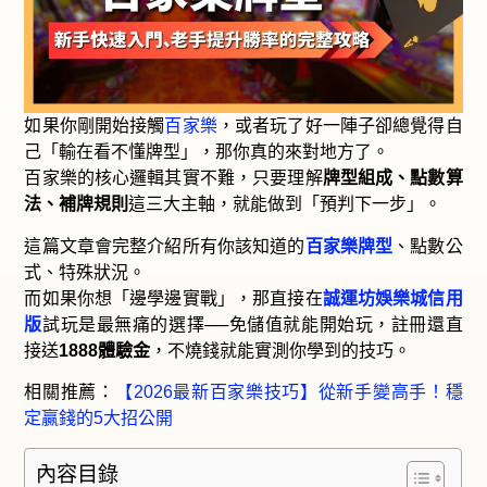
如果你剛開始接觸
百家樂
，或者玩了好一陣子卻總覺得自
己「輸在看不懂牌型」，那你真的來對地方了。
百家樂的核心邏輯其實不難，只要理解
牌型組成、點數算
法、補牌規則
這三大主軸，就能做到「預判下一步」。
這篇文章會完整介紹所有你該知道的
百家樂牌型
、點數公
式、特殊狀況。
而如果你想「邊學邊實戰」，那直接在
誠運坊娛樂城信用
版
試玩是最無痛的選擇──免儲值就能開始玩，註冊還直
接送
1888體驗金
，不燒錢就能實測你學到的技巧。
相關推薦：
【2026最新百家樂技巧】從新手變高手！穩
定贏錢的5大招公開
內容目錄