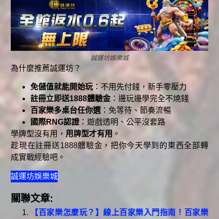
誠運坊娛樂城
為什麼推薦誠運坊？
免儲值就能開始玩
：不用先付錢，新手零壓力
註冊立即送1888體驗金
：邊玩邊學完全不燒錢
百家樂多桌台任你選
：免等待、節奏流暢
國際RNG認證
：遊戲透明、公平沒套路
學牌型沒有用，
用牌型才有用
。
趁現在註冊送1888體驗金，把你今天學到的東西全部轉
成實戰經驗吧。
誠運坊娛樂城
關聯文章:
【百家樂怎麼玩？】線上百家樂入門指南！百家樂