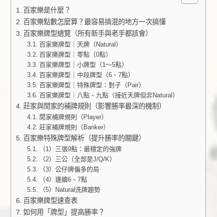
百家樂是什麼？
百家樂點數怎麼算？最容易搞混的地方一次搞懂
百家樂牌型總覽（所有新手與老手都該會）
百家樂牌型｜天牌（Natural）
百家樂牌型｜零點（0點）
百家樂牌型｜小牌型（1～5點）
百家樂牌型｜中段牌型（6、7點）
百家樂牌型｜特殊牌型：對子（Pair）
百家樂牌型｜八點、九點（接近天牌但非Natural）
莊家與閒家的補牌規則（影響勝率最深的機制）
閒家補牌規則（Player）
莊家補牌規則（Banker）
百家樂特殊牌型解析（提升勝率的關鍵）
（1）三張9點：最穩定的強牌
（2）三公（全部是J/Q/K）
（3）公仔牌偏多的局
（4）連續6、7點
（5）Natural洗牌趨勢
百家樂牌型速查表
如何用「牌型」提高勝率？