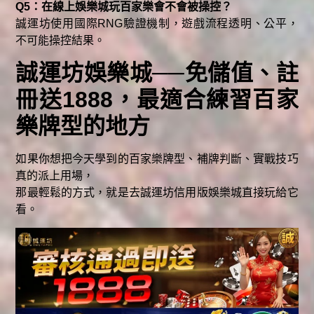
Q5：在線上娛樂城玩百家樂會不會被操控？
誠運坊使用國際RNG驗證機制，遊戲流程透明、公平，
不可能操控結果。
誠運坊娛樂城──免儲值、註
冊送1888，最適合練習百家
樂牌型的地方
如果你想把今天學到的百家樂牌型、補牌判斷、實戰技巧
真的派上用場，
那最輕鬆的方式，就是去誠運坊信用版娛樂城直接玩給它
看。