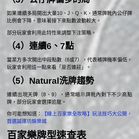
如果連續多局開出大量10、J、Q、K，通常牌靴內公仔牌
比例會下降，意味著接下來點數波動較大。
部分玩家會利用此特性來調整下注策略。
（4）連續6、7點
當某方多次開出中段點數（6或7），代表補牌機率偏低，
玩家會利用這一點來看「是否連莊」。
（5）Natural洗牌趨勢
連續出現天牌（8、9），通常暗示牌靴內剩下不少高點
牌，部分玩家會選擇追龍。
你可能想知道：
【線上百家樂全攻略】玩法技巧大公開，
首選誠運坊娛樂城
百家樂牌型速查表