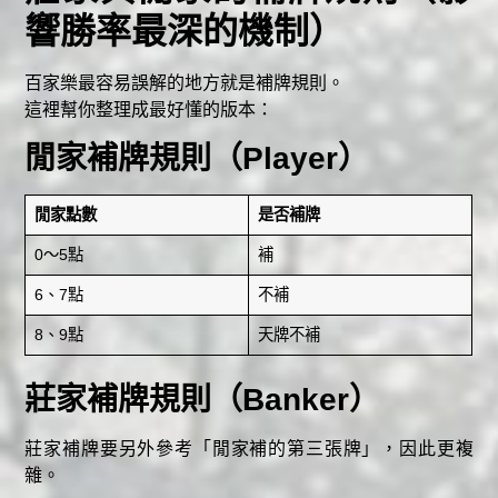
響勝率最深的機制）
百家樂最容易誤解的地方就是補牌規則。
這裡幫你整理成最好懂的版本：
閒家補牌規則（Player）
閒家點數
是否補牌
0～5點
補
6、7點
不補
8、9點
天牌不補
莊家補牌規則（Banker）
莊家補牌要另外參考「閒家補的第三張牌」，因此更複
雜。