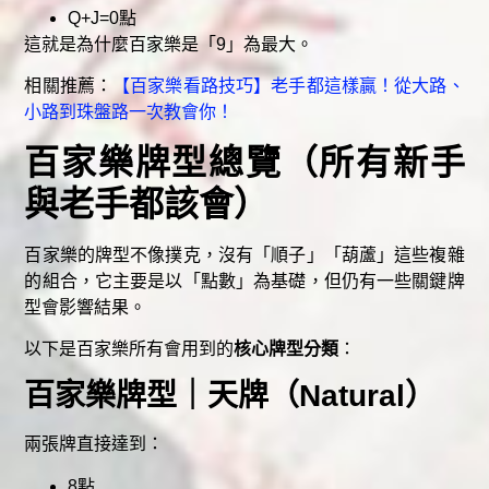
Q+J=0點
這就是為什麼百家樂是「9」為最大。
相關推薦：
【百家樂看路技巧】老手都這樣贏！從大路、
小路到珠盤路一次教會你！
百家樂牌型總覽（所有新手
與老手都該會）
百家樂的牌型不像撲克，沒有「順子」「葫蘆」這些複雜
的組合，它主要是以「點數」為基礎，但仍有一些關鍵牌
型會影響結果。
以下是百家樂所有會用到的
核心牌型分類
：
百家樂牌型｜天牌（Natural）
兩張牌直接達到：
8點