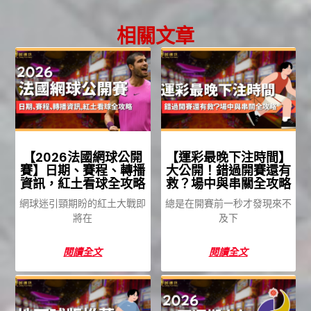
相關文章
【2026法國網球公開
【運彩最晚下注時間】
賽】日期、賽程、轉播
大公開！錯過開賽還有
資訊，紅土看球全攻略
救？場中與串關全攻略
網球迷引頸期盼的紅土大戰即
總是在開賽前一秒才發現來不
將在
及下
閱讀全文
閱讀全文