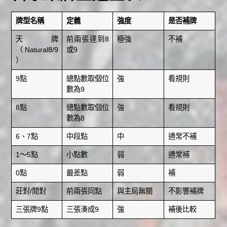
牌型名稱
定義
強度
是否補牌
天牌
前兩張達到8
極強
不補
（Natural8/9
或9
）
9點
總點數取個位
強
看規則
數為9
8點
總點數取個位
強
看規則
數為8
6、7點
中段點
中
通常不補
1～5點
小點數
弱
通常補
0點
最差點
弱
補
莊對/閒對
前兩張同點
與主局無關
不影響補牌
三張牌9點
三張湊成9
強
補後比較