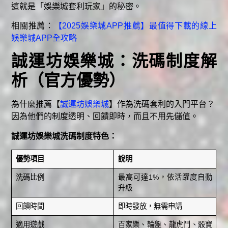
這就是「娛樂城套利玩家」的秘密。
相關推薦：
【2025娛樂城APP推薦】最值得下載的線上
娛樂城APP全攻略
誠運坊娛樂城：洗碼制度解
析（官方優勢）
為什麼推薦【
誠運坊娛樂城
】作為洗碼套利的入門平台？
因為他們的制度透明、回饋即時，而且不用先儲值。
誠運坊娛樂城洗碼制度特色：
優勢項目
說明
洗碼比例
最高可達1%，依活躍度自動
升級
回饋時間
即時發放，無需申請
適用遊戲
百家樂、輪盤、龍虎鬥、骰寶