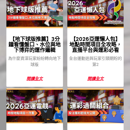
【地下球版推薦】3分
【2026亞運懶人包】
鐘看懂盤口、水位與地
地點時間項目全攻略，
下博弈的運作邏輯
直播平台與運彩必看
為什麼資深玩家紛紛轉向地下
全台運動迷與玩家引頸期盼的
球版
第2
閱讀全文
閱讀全文