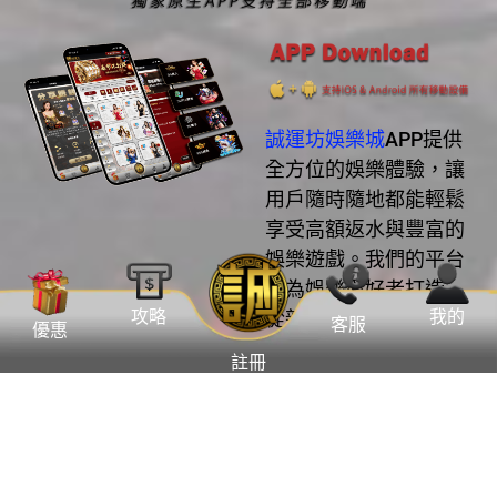
誠運坊娛樂城
APP提供
全方位的娛樂體驗，讓
用戶隨時隨地都能輕鬆
享受高額返水與豐富的
娛樂遊戲。我們的平台
專為娛樂愛好者打造，
我的
攻略
從新手到專業玩家都能
客服
優惠
快速上手，並透過專業
註冊
培訓提高遊戲技能。下
載誠運坊娛樂城APP，
立刻開啟您的娛樂旅
程，還可享受專屬優