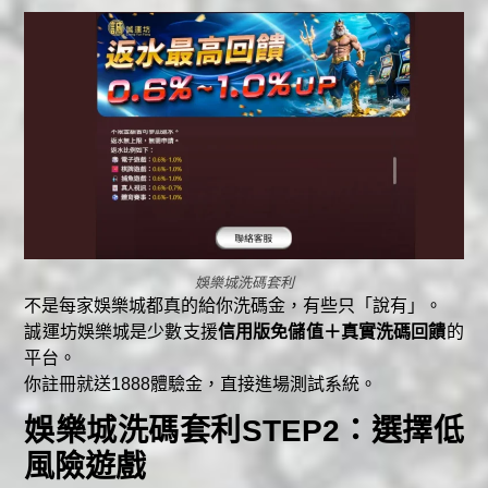
娛樂城洗碼套利
不是每家娛樂城都真的給你洗碼金，有些只「說有」。
誠運坊娛樂城是少數支援
信用版免儲值＋真實洗碼回饋
的
平台。
你註冊就送1888體驗金，直接進場測試系統。
娛樂城洗碼套利STEP2：選擇低
風險遊戲