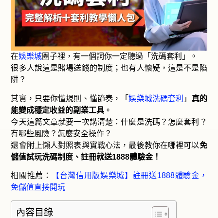
在
娛樂城
圈子裡，有一個詞你一定聽過「洗碼套利」。
很多人說這是賭場送錢的制度；也有人懷疑，這是不是陷
阱？
其實，只要你懂規則、懂節奏，「
娛樂城洗碼套利
」
真的
能變成穩定收益的副業工具
。
今天這篇文章就要一次講清楚：什麼是洗碼？怎麼套利？
有哪些風險？怎麼安全操作？
還會附上懶人對照表與實戰心法，最後教你在哪裡可以
免
儲值試玩洗碼制度、註冊就送1888體驗金！
相關推薦：
【台灣信用版娛樂城】註冊送1888體驗金，
免儲值直接開玩
內容目錄