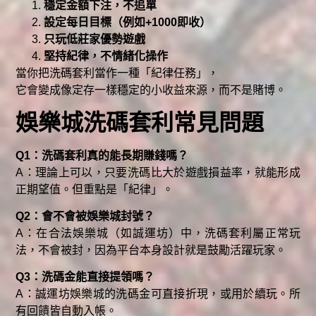
穩定金額下注，不追單
設定每日目標（例如+1000即收）
只玩低莊家優勢遊戲
堅持紀律，不情緒化操作
當你把洗碼套利當作一種「紀律任務」，
它會變成像定存一樣穩定的小收益來源，而不是賭博。
娛樂城洗碼套利常見問題
Q1：洗碼套利真的能長期賺錢嗎？
A：理論上可以，只要洗碼比大於遊戲損益率，就能形成
正期望值。但重點是「紀律」。
Q2：會不會被娛樂城封號？
A：在合法娛樂城（如誠運坊）中，洗碼套利屬正常玩
法，不會被封，因為平台本身設計就是鼓勵活躍玩家。
Q3：洗碼金能直接提領嗎？
A：誠運坊娛樂城的洗碼金可直接折現，或用於續玩。所
有回饋皆自動入帳。