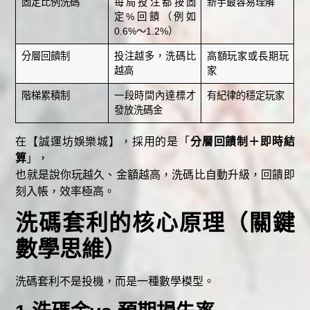
固定比例洗碼
每局投注都按固
新手最容易理解
定%回饋（例如
0.6%～1.2%）
分層回饋制
投注越多，洗碼比
高額玩家或長期玩
越高
家
階梯累積制
一段時間內達標才
有紀律的穩定玩家
發放洗碼金
在【誠運坊娛樂城】，採用的是「
分層回饋制＋即時結
算
」，
也就是說你玩越久、金額越高，洗碼比自動升級，回饋即
刻入帳，效率極高。
洗碼套利的核心原理（關鍵
數學思維）
洗碼套利不是投機，而是一種數學模型。