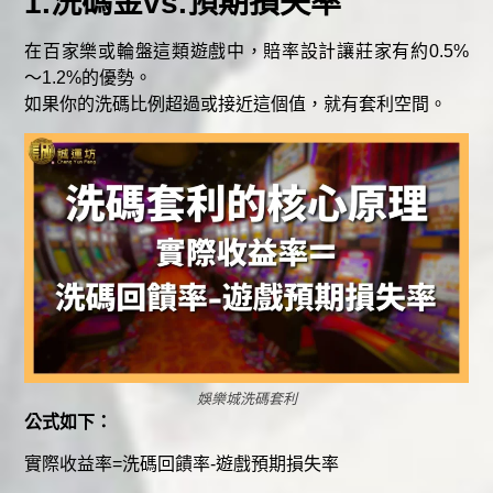
1.洗碼金vs.預期損失率
在百家樂或輪盤這類遊戲中，賠率設計讓莊家有約0.5%
～1.2%的優勢。
如果你的洗碼比例超過或接近這個值，就有套利空間。
娛樂城洗碼套利
公式如下：
實際收益率=洗碼回饋率-遊戲預期損失率