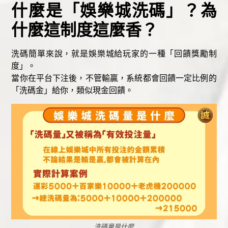
什麼是「娛樂城洗碼」？為
什麼這制度這麼香？
洗碼簡單來說，就是娛樂城給玩家的一種「回饋獎勵制
度」。
當你在平台下注後，不管輸贏，系統都會回饋一定比例的
「洗碼金」給你，類似現金回饋。
洗碼量是什麼