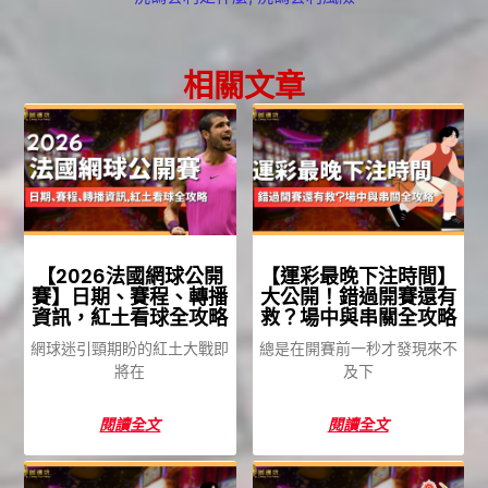
相關文章
【2026法國網球公開
【運彩最晚下注時間】
賽】日期、賽程、轉播
大公開！錯過開賽還有
資訊，紅土看球全攻略
救？場中與串關全攻略
網球迷引頸期盼的紅土大戰即
總是在開賽前一秒才發現來不
將在
及下
閱讀全文
閱讀全文