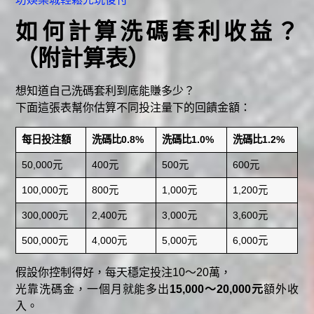
如何計算洗碼套利收益？
（附計算表）
想知道自己洗碼套利到底能賺多少？
下面這張表幫你估算不同投注量下的回饋金額：
每日投注額
洗碼比0.8%
洗碼比1.0%
洗碼比1.2%
50,000元
400元
500元
600元
100,000元
800元
1,000元
1,200元
300,000元
2,400元
3,000元
3,600元
500,000元
4,000元
5,000元
6,000元
假設你控制得好，每天穩定投注10～20萬，
光靠洗碼金，一個月就能多出
15,000～20,000元
額外收
入。