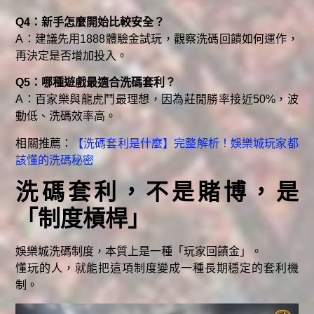
Q4：新手怎麼開始比較安全？
A：建議先用1888體驗金試玩，觀察洗碼回饋如何運作，
再決定是否增加投入。
Q5：哪種遊戲最適合洗碼套利？
A：百家樂與龍虎鬥最理想，因為莊閒勝率接近50%，波
動低、洗碼效率高。
相關推薦：
【洗碼套利是什麼】完整解析！娛樂城玩家都
該懂的洗碼秘密
洗碼套利，不是賭博，是
「制度槓桿」
娛樂城洗碼制度，本質上是一種「玩家回饋金」。
懂玩的人，就能把這項制度變成一種長期穩定的套利機
制。