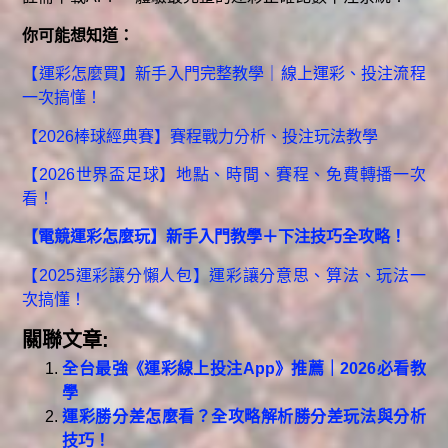
你可能想知道：
【運彩怎麼買】新手入門完整教學｜線上運彩、投注流程
一次搞懂！
【2026棒球經典賽】賽程戰力分析、投注玩法教學
【2026世界盃足球】地點、時間、賽程、免費轉播一次
看！
【電競運彩怎麼玩】新手入門教學＋下注技巧全攻略！
【2025運彩讓分懶人包】運彩讓分意思、算法、玩法一
次搞懂！
關聯文章:
全台最強《運彩線上投注App》推薦｜2026必看教
學
運彩勝分差怎麼看？全攻略解析勝分差玩法與分析
技巧！