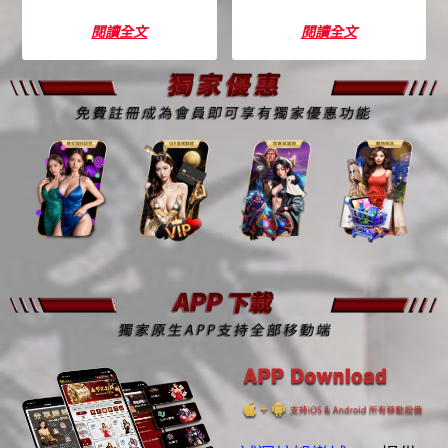
閱讀全文
閱讀全文