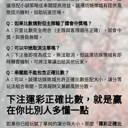
議搭配小額策略或串關提高效益。誠運坊娛樂城有提供風
險提示機制，協助玩家控場。
Q：如果比數猜對但主隊輸了還會中獎嗎？
A：只要比數完全吻合（主隊與客隊順序正確），就會中
獎，與勝負無關。
Q：可以中途取消注單嗎？
A：下注後即視為成立，無法取消，但誠運坊娛樂城有即
時轉賣機制，可將注單讓出給其他玩家。
Q：串關能不能包含正確比數？
A：可以，誠運坊娛樂城允許正確比數搭配大小、讓分等
玩法組合串關，提高報酬又兼顧風險分散。
下注運彩正確比數，就是贏
在你比別人多懂一點
如果你已經玩膩了單純的讓分與大小，那麼「
運彩正確比