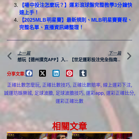
【場中投注怎麼玩？】運彩滾球盤完整教學3分鐘快
速上手！
【2025MLB明星賽】最新規則、MLB明星賽賽程、
完整名單、直播資訊總整理！
上一篇
下一篇
想玩【德州撲克APP】入門、進階、賺錢一站搞定，看這篇就夠！
【世足運彩投注完全指南】從入門到進階，掌握2026贏錢關鍵！
分享文章:
正確比數怎麼玩
,
正確比數技巧
,
正確比數賠率
,
線上運彩下注
,
誠運坊娛樂城
,
足球波膽
,
足球波膽技巧
,
運彩app
,
運彩正確比分
,
運彩正確比數
相關文章