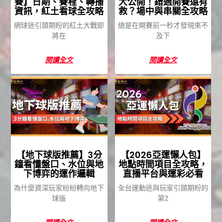
賽】日期、賽程、轉播
大公開！錯過開賽還有
資訊，紅土看球全攻略
救？場中與串關全攻略
網球迷引頸期盼的紅土大戰即
總是在開賽前一秒才發現來不
將在
及下
閱讀全文
閱讀全文
【地下球版推薦】3分
【2026亞運懶人包】
鐘看懂盤口、水位與地
地點時間項目全攻略，
下博弈的運作邏輯
直播平台與運彩必看
為什麼資深玩家紛紛轉向地下
全台運動迷與玩家引頸期盼的
球版
第2