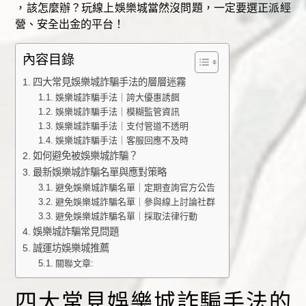
，該怎麼辦？玩線上娛樂城當然沒問題，一定要選正派經
營、安全出金的平台！
內容目錄
四大常見娛樂城詐騙手法的層層迷霧
娛樂城詐騙手法｜誇大優惠誘餌
娛樂城詐騙手法｜模糊監管資訊
娛樂城詐騙手法｜支付管道不透明
娛樂城詐騙手法｜客服回應不及時
如何避免被娛樂城詐騙？
最新娛樂城詐騙名單與應對策略
避免娛樂城詐騙名單｜定期查詢官方公告
避免娛樂城詐騙名單｜參與線上討論社群
避免娛樂城詐騙名單｜採取法律行動
娛樂城詐騙常見問題
誠運坊娛樂城推薦
關聯文章:
四大常見娛樂城詐騙手法的