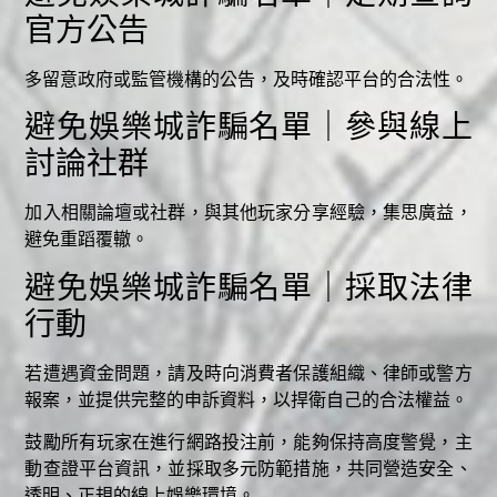
官方公告
多留意政府或監管機構的公告，及時確認平台的合法性。
避免娛樂城詐騙名單｜參與線上
討論社群
加入相關論壇或社群，與其他玩家分享經驗，集思廣益，
避免重蹈覆轍。
避免娛樂城詐騙名單｜採取法律
行動
若遭遇資金問題，請及時向消費者保護組織、律師或警方
報案，並提供完整的申訴資料，以捍衛自己的合法權益。
鼓勵所有玩家在進行網路投注前，能夠保持高度警覺，主
動查證平台資訊，並採取多元防範措施，共同營造安全、
透明、正規的線上娛樂環境。