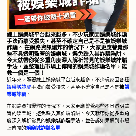
線上娛樂城平台越來越多，不少玩家因娛樂城詐騙
手法而蒙受損失，甚至不確定自己是不是被娛樂城
詐騙。 在網路資訊爆炸的情況下，大家更應警覺那
些不具透明監管的娛樂城，避免跌入其詐騙陷阱。
今天就帶你從多重角度深入解析常見的娛樂城詐騙
手法，並整理出市場上傳聞的娛樂城詐騙名單，能
救一個是一個！
近年來，隨著線上娛樂城平台越來越多，不少玩家因各種
娛樂城詐騙
手法而蒙受損失，甚至不確定自己是不是
被
娛
樂城詐騙
。
在網路資訊爆炸的情況下，大家更應警覺那些不具透明監
管的娛樂城，避免跌入其詐騙陷阱。今天就帶你從多重角
度深入解析常見的
娛樂城詐騙手法
，並告訴如果遇到市場
上傳聞的
娛樂城詐騙名單