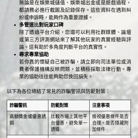
無論是在娛樂城儲值、娛樂城出金或是遊戲過程，
都請務必進行截圖及記錄保存。這些資料在遇到糾
紛或申訴時，能夠作為重要證據。
多管道比對玩家口碑
除了透過平台介紹，您還可以利用社群媒體、論壇
或第三方評測網站來了解其他玩家的真實經驗與評
論。這有助於多角度判斷平台的真實性。
尋求專業協助
若你真的懷疑自己被詐騙，請立即向司法單位或消
費者保護機構反映問題，並積極採取法律行動。專
業的協助往往能夠助您挽回損失。
以下為各位總結了常見的詐騙警訊與防範對策：
詐騙警訊
防範對策
注意事項
高額獎金或優惠誘
比較市場上其他平
檢視優惠條件是否
餌
台優惠，避免單一
合理，是否隱藏附
誘導
加條件