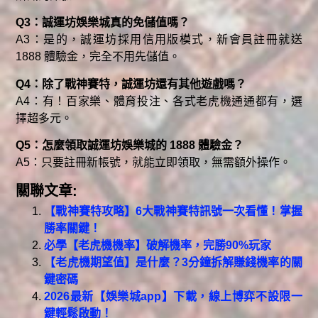
Q3：誠運坊娛樂城真的免儲值嗎？
A3：是的，誠運坊採用信用版模式，新會員註冊就送
1888 體驗金，完全不用先儲值。
Q4：除了戰神賽特，誠運坊還有其他遊戲嗎？
A4：有！百家樂、體育投注、各式老虎機通通都有，選
擇超多元。
Q5：怎麼領取誠運坊娛樂城的 1888 體驗金？
A5：只要註冊新帳號，就能立即領取，無需額外操作。
關聯文章:
【戰神賽特攻略】6大戰神賽特訊號一次看懂！掌握
勝率關鍵！
必學【老虎機機率】破解機率，完勝90%玩家
【老虎機期望值】是什麼？3分鐘拆解賺錢機率的關
鍵密碼
2026最新【娛樂城app】下載，線上博弈不設限一
鍵輕鬆啟動！