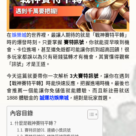
在
娛樂城
的世界裡，最讓人期待的就是「戰神賽特平轉」
時的爆發時刻。只要掌握
賽特訊號
，你就能提早嗅到機
會、卡位進場，甚至連免遊都可能讓你抓到超高回饋！很
多玩家都誤以為只有砸錢猛轉才有機會，其實懂得觀察
「訊號」才是王道。
今天這篇就要帶你一次解析
3大賽特訊號
，讓你在遇到
【戰神賽特平轉】時能快速反應，把握進場時機。最後也
會推薦一個能讓你免儲值就能體驗、而且新註冊就送
1888 體驗金的
誠運坊娛樂城
，絕對是玩家首選。
內容目錄
什麼是戰神賽特平轉？
賽特訊號01. 連續小獎訊號