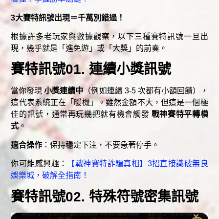
3大賽特訊號出現＝千萬別錯過！
根據許多老玩家與數據觀察，以下三種賽特訊號一旦出
現，幾乎就是「進免遊」或「大獎」的前奏。
賽特訊號01. 連續小獎訊號
當你發現
小獎連續中
（例如連續 3-5 次都有小額回饋），
這代表系統正在「暖機」。雖然金額不大，但這是一個極
佳的訊號，通常再玩幾把就有機會觸發
戰神賽特平轉模
式
。
適合操作
：保持穩定下注，不要急著停手。
你可能感興趣：
【戰神賽特詐騙真相】3招直接識破無良
娛樂城，破解全指南！
賽特訊號02. 特殊符號密集訊號