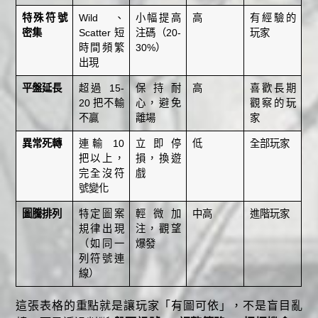
特殊符號
Wild、
小幅提高
高
有經驗的
密集
Scatter 短
注碼（20-
玩家
時間頻繁
30%）
出現
平盤延長
超過 15-
保持耐
高
喜歡長期
20 把不輸
心，避免
觀察的玩
不贏
離場
家
異常死轉
連輸 10
立即停
低
全部玩家
把以上，
損，換遊
完全沒符
戲
號變化
圖騰排列
特定圖案
輕微加
中高
進階玩家
規律出現
注，觀望
（如同一
爆發
列符號連
線）
這張表格的重點就是讓玩家「有圖可依」，不是盲目亂