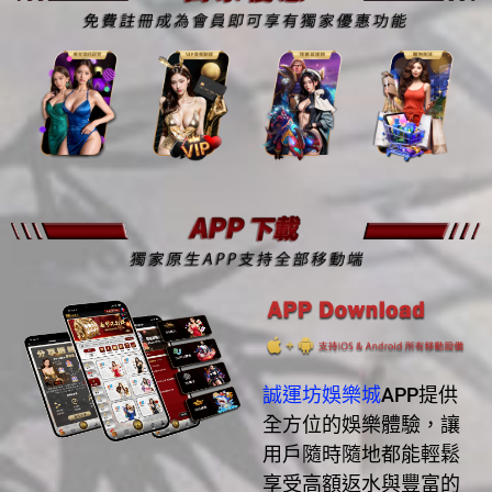
誠運坊娛樂城
APP提供
全方位的娛樂體驗，讓
用戶隨時隨地都能輕鬆
享受高額返水與豐富的