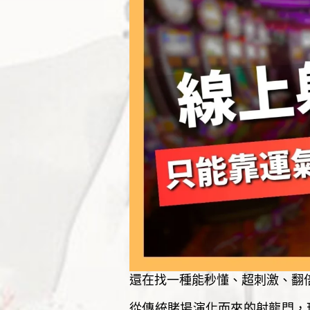
還在找一種能秒懂、超刺激、翻
從傳統賭場演化而來的射龍門，