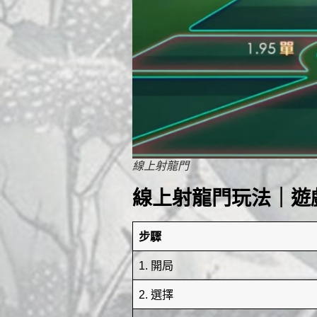
線上射龍門
線上射龍門玩法｜遊
步驟
1. 開局
2. 選擇