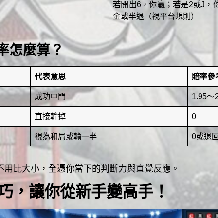
若開出6，你贏；若是2或J，
金或半退（視平台規則）
率怎麼算？
代表意思
賠率參
成功中門
1.95～2
直接輸掉
0
視為和局或輸一半
0或退
不用比大小，全憑你當下的判斷力與直覺反應。
巧，讓你從新手變高手！