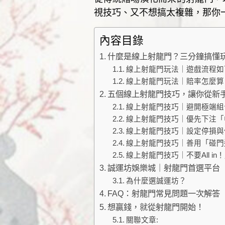
視技巧、又不想搞太複雜，那你
內容目錄
什麼是線上射龍門？三分鐘搞懂
線上射龍門玩法｜遊戲流程如
線上射龍門玩法｜賠率怎麼算
五個線上射龍門技巧，讓你從新
線上射龍門技巧｜避開極端組合
線上射龍門技巧｜優先下注「中
線上射龍門技巧｜設定停損與
線上射龍門技巧｜善用「碰門
線上射龍門技巧｜不要All i
誠運坊娛樂城｜射龍門首選平台
為什麼選誠運坊？
FAQ：射龍門常見問題一次解答
想贏錢，就從射龍門開始！
關聯文章: