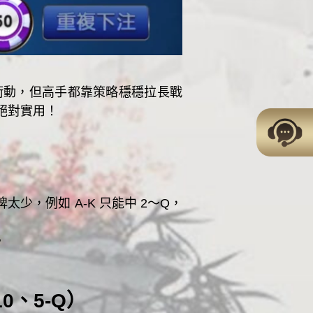
衝動，但高手都靠策略穩穩拉長戰
絕對實用！
少，例如 A-K 只能中 2～Q，
。
、5-Q）