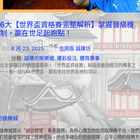
6大【世界盃資格賽完整解析】掌握晉級機
制，贏在世足起跑點！
—
作者:
8 月 23, 2025
信用版 誠運坊
分類:
誠運坊娛樂城
, 
運彩投注
, 
體育賽事
在全球矚目的體壇盛事中，「世界盃資格賽」無疑是最受關注的賽事之
一。每一屆FIFA世界盃，都有來自世界各地的頂尖…
坊娛樂城
娛樂城是以「誠信經營、專業服務」為核心理念的信用版娛樂平台，我們
打造最優質的線上娛樂體驗。透過多樣化的遊戲選擇、公平公開的娛樂方