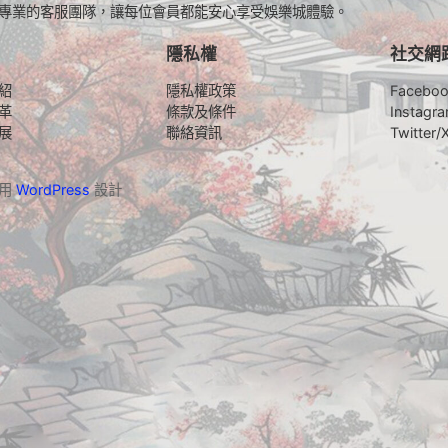
專業的客服團隊，讓每位會員都能安心享受娛樂城體驗。
隱私權
社交網
紹
隱私權政策
Facebo
革
條款及條件
Instagr
展
聯絡資訊
Twitter/
採用
WordPress
設計