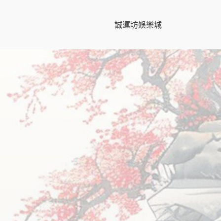
誠運坊娛樂城