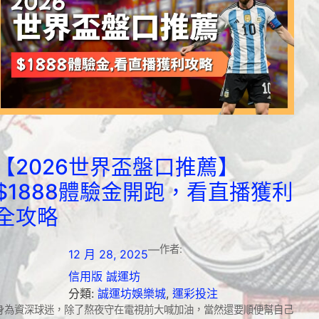
【2026世界盃盤口推薦】
$1888體驗金開跑，看直播獲利
全攻略
—
作者:
12 月 28, 2025
信用版 誠運坊
分類:
誠運坊娛樂城
, 
運彩投注
身為資深球迷，除了熬夜守在電視前大喊加油，當然還要順便幫自己