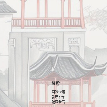
關於
團隊介紹
發展沿革
職涯發展