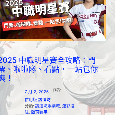
2025 中職明星賽全攻略：門
票、啦啦隊、看點，一站包你
爽！
—
作者:
7 月 2, 2025
信用版 誠運坊
分類:
誠運坊娛樂城
, 
運彩投
注
, 
體育賽事