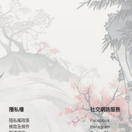
隱私權
社交網路服務
隱私權政策
Facebook
條款及條件
Instagram