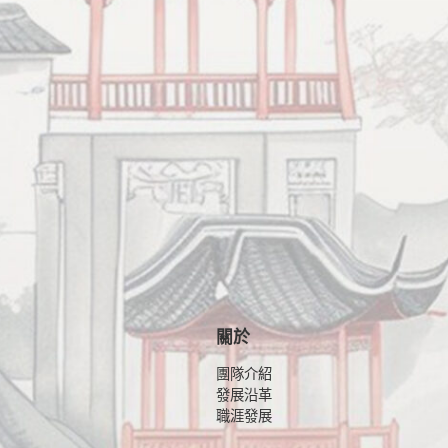
關於
團隊介紹
發展沿革
職涯發展