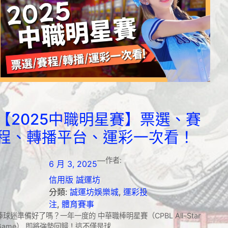
【2025中職明星賽】票選、賽
程、轉播平台、運彩一次看！
—
作者:
6 月 3, 2025
信用版 誠運坊
分類:
誠運坊娛樂城
, 
運彩投
注
, 
體育賽事
棒球迷準備好了嗎？一年一度的 中華職棒明星賽（CPBL All-Star
Game） 即將強勢回歸！這不僅是球…