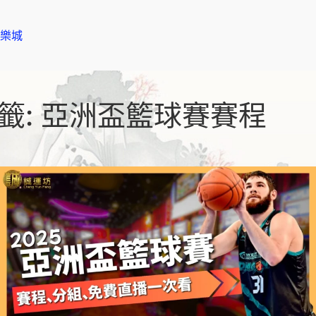
樂城
籤:
亞洲盃籃球賽賽程