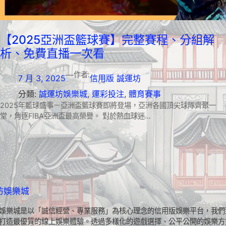
【2025亞洲盃籃球賽】完整賽程、分組解
析、免費直播一次看
—
作者:
7 月 3, 2025
信用版 誠運坊
分類:
誠運坊娛樂城
, 
運彩投注
, 
體育賽事
2025年籃球盛事－亞洲盃籃球賽即將登場，亞洲各國頂尖球隊齊聚一
堂，角逐FIBA亞洲盃最高榮譽。 對於熱血球迷…
坊娛樂城
娛樂城是以「誠信經營、專業服務」為核心理念的信用版娛樂平台，我們
打造最優質的線上娛樂體驗。透過多樣化的遊戲選擇、公平公開的娛樂方