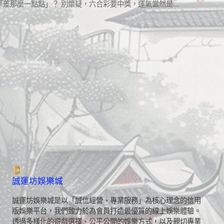
「差那麼一點點」？ 別懷疑，六合彩要中獎，運氣當然是…
誠運坊娛樂城
誠運坊娛樂城是以「誠信經營、專業服務」為核心理念的信用
版娛樂平台，我們致力於為會員打造最優質的線上娛樂體驗。
透過多樣化的遊戲選擇、公平公開的娛樂方式，以及親切專業