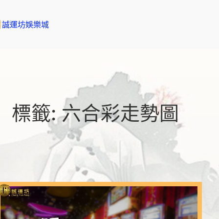
誠運坊娛樂城
標籤:
六合彩走勢圖