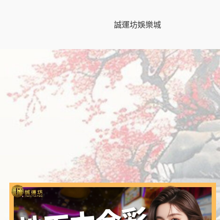
誠運坊娛樂城