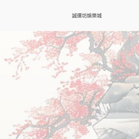
誠運坊娛樂城