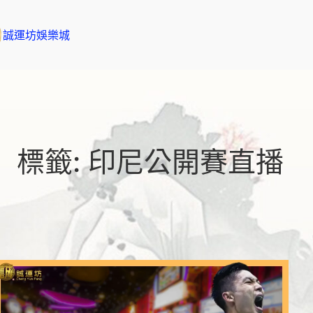
誠運坊娛樂城
標籤:
印尼公開賽直播