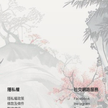
隱私權
社交網路服務
隱私權政策
Facebook
條款及條件
Instagram