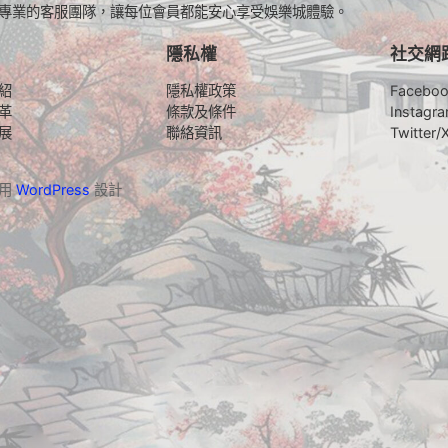
專業的客服團隊，讓每位會員都能安心享受娛樂城體驗。
隱私權
社交網
紹
隱私權政策
Facebo
革
條款及條件
Instagr
展
聯絡資訊
Twitter/
採用
WordPress
設計