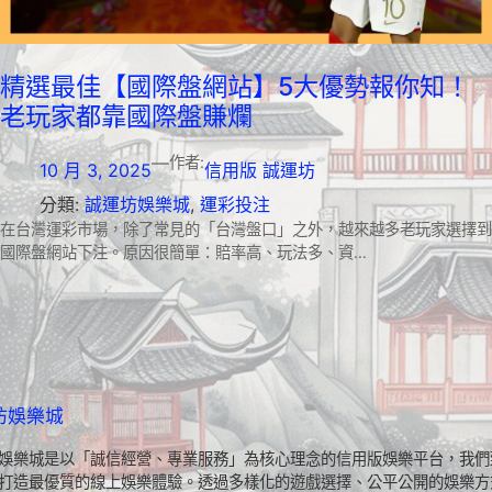
精選最佳【國際盤網站】5大優勢報你知！
老玩家都靠國際盤賺爛
—
作者:
10 月 3, 2025
信用版 誠運坊
分類:
誠運坊娛樂城
, 
運彩投注
在台灣運彩市場，除了常見的「台灣盤口」之外，越來越多老玩家選擇到
國際盤網站下注。原因很簡單：賠率高、玩法多、資…
坊娛樂城
娛樂城是以「誠信經營、專業服務」為核心理念的信用版娛樂平台，我們
打造最優質的線上娛樂體驗。透過多樣化的遊戲選擇、公平公開的娛樂方