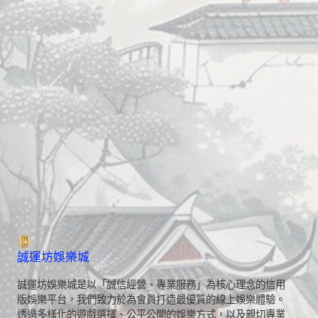
誠運坊娛樂城
誠運坊娛樂城是以「誠信經營、專業服務」為核心理念的信用
版娛樂平台，我們致力於為會員打造最優質的線上娛樂體驗。
透過多樣化的遊戲選擇、公平公開的娛樂方式，以及親切專業