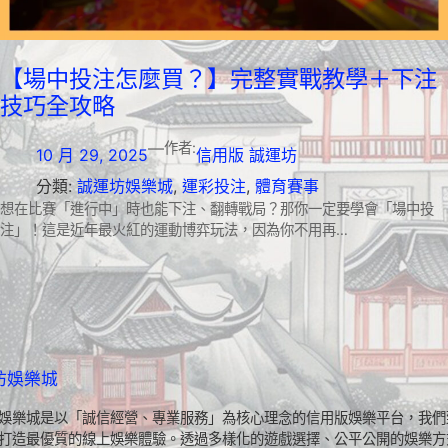
【場中投注怎麼買？】完整實戰教學＋下注
技巧全攻略
—
作者:
10 月 29, 2025
信用版 誠運坊
分類:
誠運坊娛樂城
, 
運彩投注
, 
體育賽事
想在比賽「進行中」時也能下注、翻轉戰局？那你一定要學會「場中投
注」！這是近年最火紅的運動博弈玩法，因為你不用再…
坊娛樂城
娛樂城是以「誠信經營、專業服務」為核心理念的信用版娛樂平台，我們
打造最優質的線上娛樂體驗。透過多樣化的遊戲選擇、公平公開的娛樂方