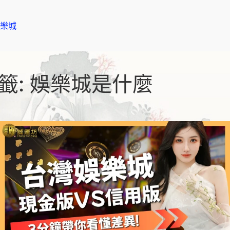
樂城
籤:
娛樂城是什麼