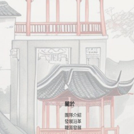
關於
團隊介紹
發展沿革
職涯發展