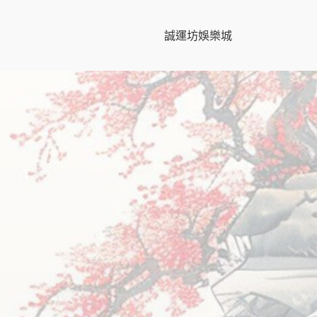
誠運坊娛樂城