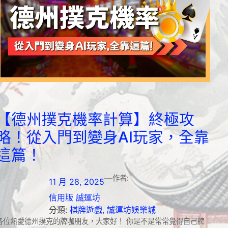
【德州撲克機率計算】終極攻
略！從入門到變身AI玩家，全靠
這篇！
—
作者:
11 月 28, 2025
信用版 誠運坊
分類:
棋牌遊戲
, 
誠運坊娛樂城
各位熱愛德州撲克的牌咖朋友，大家好！ 你是不是常常覺得自己牌