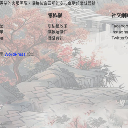
專業的客服團隊，讓每位會員都能安心享受娛樂城體驗。
隱私權
社交網
紹
隱私權政策
Facebo
革
條款及條件
Instagr
展
聯絡資訊
Twitter/
採用
WordPress
設計