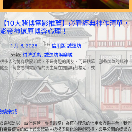
【10大賭博電影推薦】必看經典神作清單，
影帝神還原博弈心理！
—
作者:
1 月 6, 2026
信用版 誠運坊
分類:
棋牌遊戲
, 
誠運坊娛樂城
很多人的博弈啟蒙老師，不是身邊的朋友，而是銀幕上那些帥氣的賭神、
賭聖。每當看到電影裡的男主角在關鍵時刻梭哈，或…
坊娛樂城
娛樂城是以「誠信經營、專業服務」為核心理念的信用版娛樂平台，我們
打造最優質的線上娛樂體驗。透過多樣化的遊戲選擇、公平公開的娛樂方