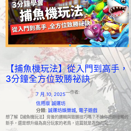
【捕魚機玩法】從入門到高手，
3分鐘全方位致勝祕訣
—
作者:
7 月 10, 2025
信用版 誠運坊
分類:
誠運坊娛樂城
, 
電子遊戲
想了解【捕魚機玩法】背後的邏輯與致勝技巧嗎？不論你是剛接觸的
新手，還是想升級為高分玩家的老鳥，這篇就是為你而寫…