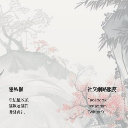
隱私權
社交網路服務
隱私權政策
Facebook
條款及條件
Instagram
聯絡資訊
Twitter/X