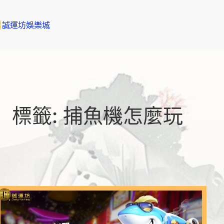
誠運坊娛樂城
標籤:
捕魚機怎麼玩