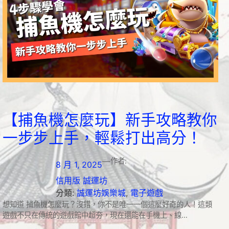
【捕魚機怎麼玩】新手攻略教你
一步步上手，輕鬆打出高分！
—
作者:
8 月 1, 2025
信用版 誠運坊
分類:
誠運坊娛樂城
, 
電子遊戲
想知道 捕魚機怎麼玩？沒錯，你不是唯一一個這麼好奇的人！這類
遊戲不只在傳統的遊戲館中超夯，現在還能在手機上、線…