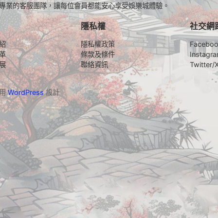
專業的客服團隊，讓每位會員都能安心享受娛樂城體驗。
隱私權
社交網
紹
隱私權政策
Facebo
革
條款及條件
Instagr
展
聯絡資訊
Twitter/
採用
WordPress
設計