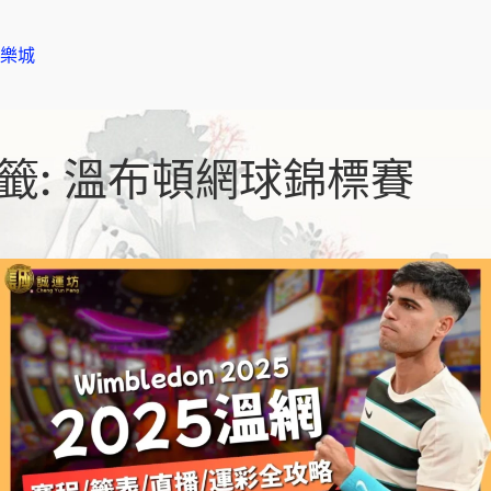
樂城
籤:
溫布頓網球錦標賽