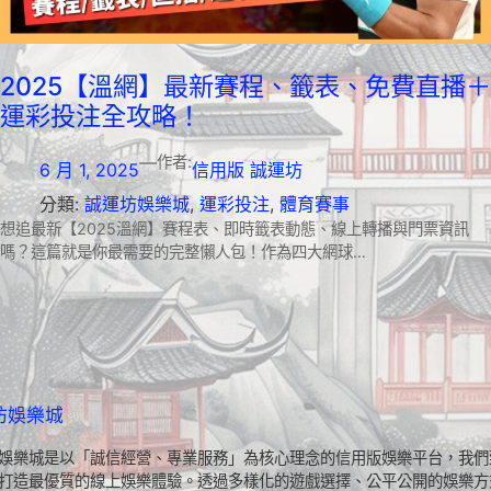
2025【溫網】最新賽程、籤表、免費直播＋
運彩投注全攻略！
—
作者:
6 月 1, 2025
信用版 誠運坊
分類:
誠運坊娛樂城
, 
運彩投注
, 
體育賽事
想追最新【2025溫網】賽程表、即時籤表動態、線上轉播與門票資訊
嗎？這篇就是你最需要的完整懶人包！作為四大網球…
坊娛樂城
娛樂城是以「誠信經營、專業服務」為核心理念的信用版娛樂平台，我們
打造最優質的線上娛樂體驗。透過多樣化的遊戲選擇、公平公開的娛樂方