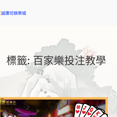
誠運坊娛樂城
標籤:
百家樂投注教學