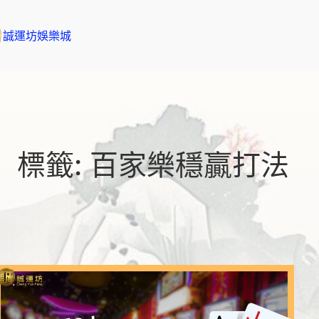
誠運坊娛樂城
標籤:
百家樂穩贏打法