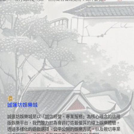
誠運坊娛樂城
誠運坊娛樂城是以「誠信經營、專業服務」為核心理念的信用
版娛樂平台，我們致力於為會員打造最優質的線上娛樂體驗。
透過多樣化的遊戲選擇、公平公開的娛樂方式，以及親切專業