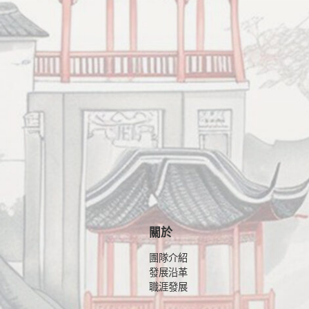
關於
團隊介紹
發展沿革
職涯發展