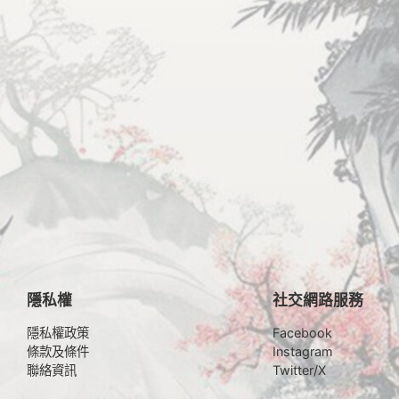
隱私權
社交網路服務
隱私權政策
Facebook
條款及條件
Instagram
聯絡資訊
Twitter/X