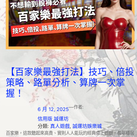
【百家樂最強打法】技巧、倍投
策略、路單分析、算牌一次掌
握！
—
作者:
6 月 12, 2025
信用版 誠運坊
分類:
真人遊戲
, 
誠運坊娛樂城
百家樂，這款聽起來高貴、實則人人能玩的經典桌上遊戲，長年穩居