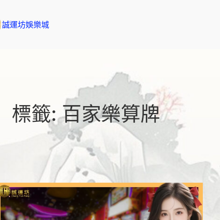
誠運坊娛樂城
標籤:
百家樂算牌