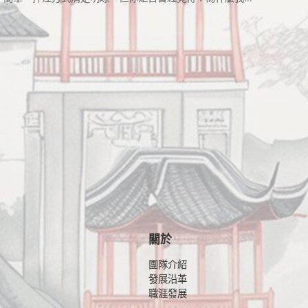
關於
團隊介紹
發展沿革
職涯發展