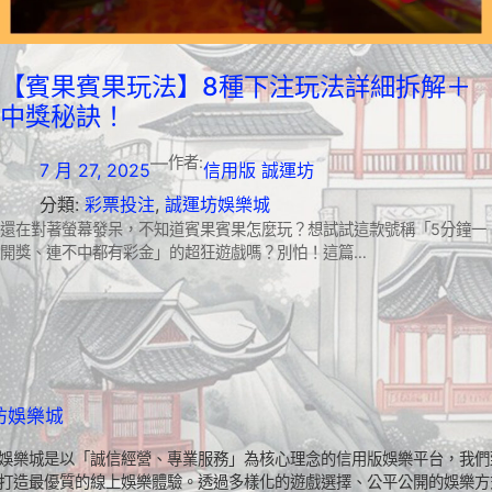
【賓果賓果玩法】8種下注玩法詳細拆解＋
中獎秘訣！
—
作者:
7 月 27, 2025
信用版 誠運坊
分類:
彩票投注
, 
誠運坊娛樂城
還在對著螢幕發呆，不知道賓果賓果怎麼玩？想試試這款號稱「5分鐘一
開獎、連不中都有彩金」的超狂遊戲嗎？別怕！這篇…
坊娛樂城
娛樂城是以「誠信經營、專業服務」為核心理念的信用版娛樂平台，我們
打造最優質的線上娛樂體驗。透過多樣化的遊戲選擇、公平公開的娛樂方