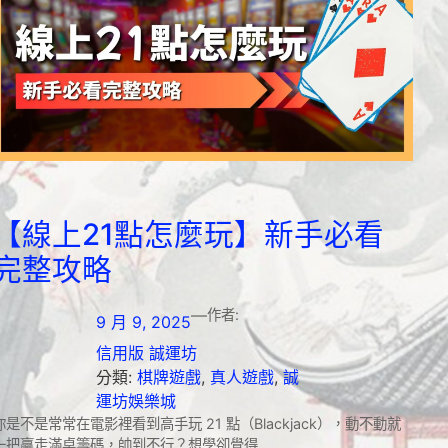
【線上21點怎麼玩】新手必看
完整攻略
—
作者:
9 月 9, 2025
信用版 誠運坊
分類:
棋牌遊戲
, 
真人遊戲
, 
誠
運坊娛樂城
你是不是常常在電影裡看到高手玩 21 點（Blackjack），動不動就
一把贏走滿桌籌碼，帥到不行？想學卻覺得…