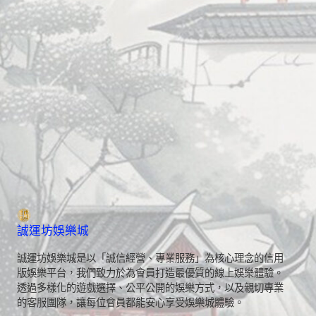
誠運坊娛樂城
誠運坊娛樂城是以「誠信經營、專業服務」為核心理念的信用
版娛樂平台，我們致力於為會員打造最優質的線上娛樂體驗。
透過多樣化的遊戲選擇、公平公開的娛樂方式，以及親切專業
的客服團隊，讓每位會員都能安心享受娛樂城體驗。