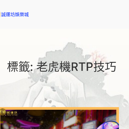
誠運坊娛樂城
標籤:
老虎機RTP技巧