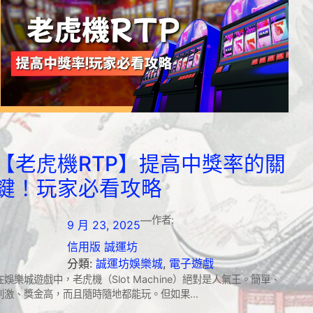
【老虎機RTP】提高中獎率的關
鍵！玩家必看攻略
—
作者:
9 月 23, 2025
信用版 誠運坊
分類:
誠運坊娛樂城
, 
電子遊戲
在娛樂城遊戲中，老虎機（Slot Machine）絕對是人氣王。簡單、
刺激、獎金高，而且隨時隨地都能玩。但如果…