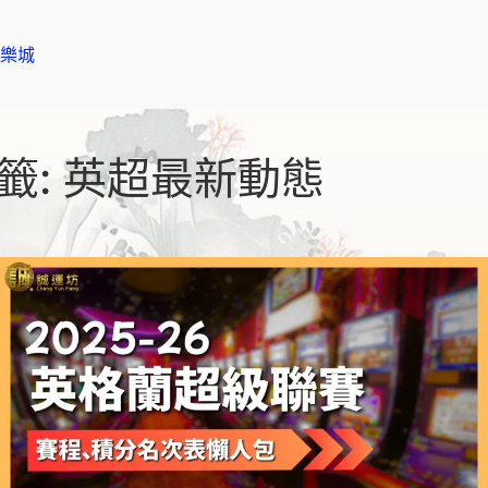
樂城
籤:
英超最新動態