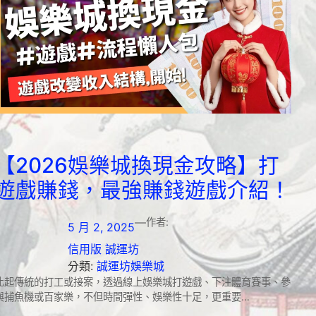
【2026娛樂城換現金攻略】打
遊戲賺錢，最強賺錢遊戲介紹！
—
作者:
5 月 2, 2025
信用版 誠運坊
分類:
誠運坊娛樂城
比起傳統的打工或接案，透過線上娛樂城打遊戲、下注體育賽事、參
與捕魚機或百家樂，不但時間彈性、娛樂性十足，更重要…