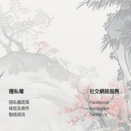
隱私權
社交網路服務
隱私權政策
Facebook
條款及條件
Instagram
聯絡資訊
Twitter/X