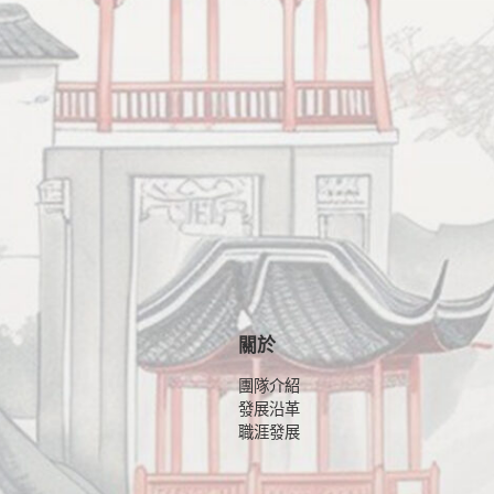
關於
團隊介紹
發展沿革
職涯發展