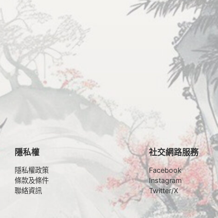
隱私權
社交網路服務
隱私權政策
Facebook
條款及條件
Instagram
聯絡資訊
Twitter/X