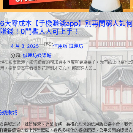
6大零成本【手機賺錢app】別再問窮人如何
賺錢！0門檻人人可上手！
—
作者:
4 月 8, 2025
信用版 誠運坊
分類:
誠運坊娛樂城
現在股市低迷，如何踏實的增加資本厚度就更重要了，光有紙上財富也沒
用，還是要真正看得到花得到才安心。 那麼窮人如…
坊娛樂城
娛樂城是以「誠信經營、專業服務」為核心理念的信用版娛樂平台，我們
打造最優質的線上娛樂體驗。透過多樣化的遊戲選擇、公平公開的娛樂方