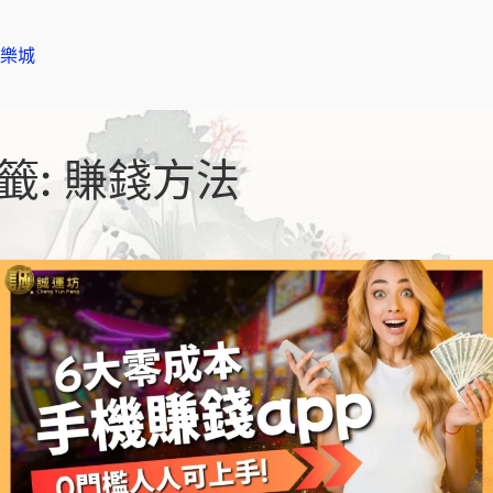
樂城
籤:
賺錢方法