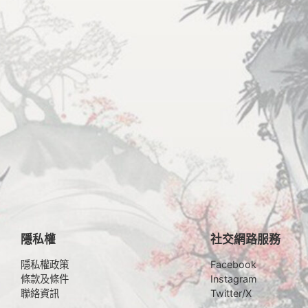
隱私權
社交網路服務
隱私權政策
Facebook
條款及條件
Instagram
聯絡資訊
Twitter/X