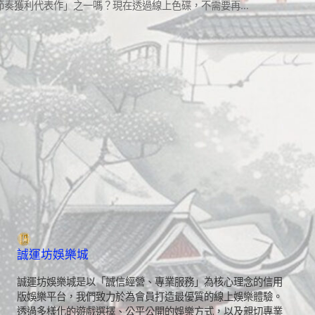
節奏獲利代表作」之一嗎？現在透過線上色碟，不需要再…
誠運坊娛樂城
誠運坊娛樂城是以「誠信經營、專業服務」為核心理念的信用
版娛樂平台，我們致力於為會員打造最優質的線上娛樂體驗。
透過多樣化的遊戲選擇、公平公開的娛樂方式，以及親切專業