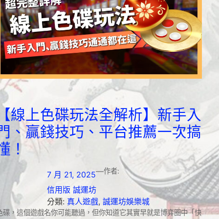
【線上色碟玩法全解析】新手入
門、贏錢技巧、平台推薦一次搞
懂！
—
作者:
7 月 21, 2025
信用版 誠運坊
分類:
真人遊戲
, 
誠運坊娛樂城
色碟，這個遊戲名你可能聽過，但你知道它其實早就是博弈圈中「快