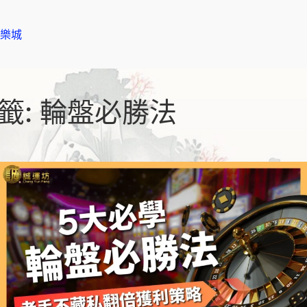
樂城
籤:
輪盤必勝法