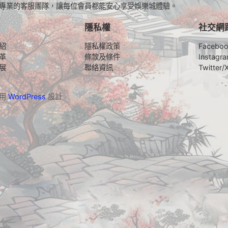
專業的客服團隊，讓每位會員都能安心享受娛樂城體驗。
隱私權
社交網
紹
隱私權政策
Facebo
革
條款及條件
Instagr
展
聯絡資訊
Twitter/
採用
WordPress
設計