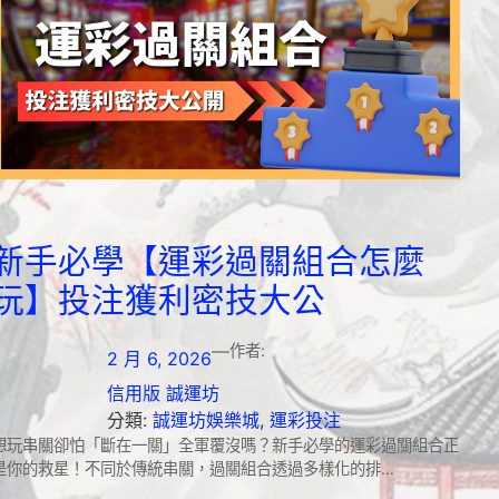
新手必學【運彩過關組合怎麼
玩】投注獲利密技大公
—
作者:
2 月 6, 2026
信用版 誠運坊
分類:
誠運坊娛樂城
, 
運彩投注
想玩串關卻怕「斷在一關」全軍覆沒嗎？新手必學的運彩過關組合正
是你的救星！不同於傳統串關，過關組合透過多樣化的排…