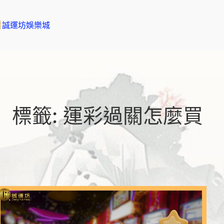
誠運坊娛樂城
標籤:
運彩過關怎麼買