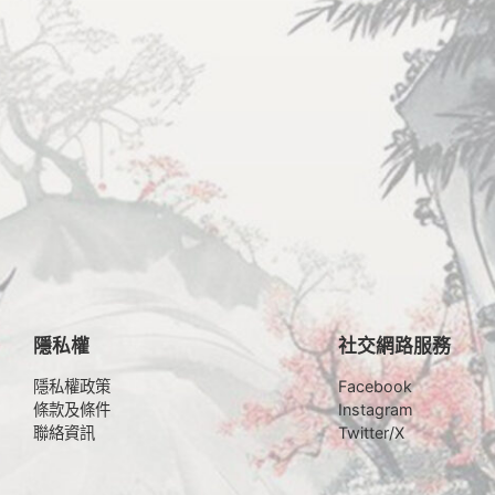
隱私權
社交網路服務
隱私權政策
Facebook
條款及條件
Instagram
聯絡資訊
Twitter/X