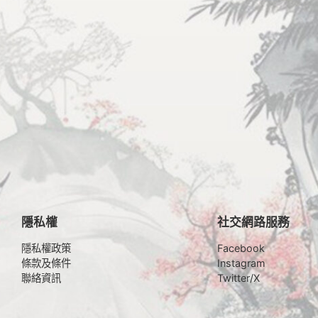
隱私權
社交網路服務
隱私權政策
Facebook
條款及條件
Instagram
聯絡資訊
Twitter/X