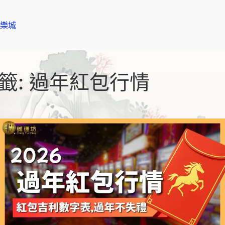
樂城
籤:
過年紅包行情