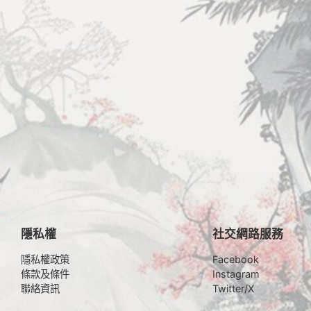
隱私權
社交網路服務
隱私權政策
Facebook
條款及條件
Instagram
聯絡資訊
Twitter/X