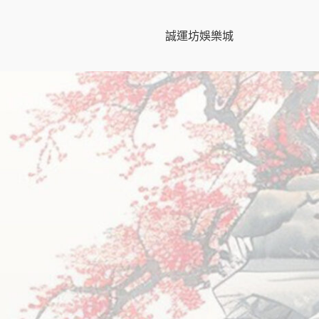
誠運坊娛樂城