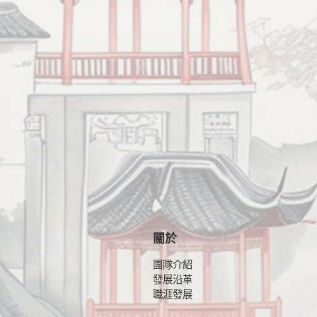
關於
團隊介紹
發展沿革
職涯發展