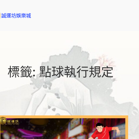
誠運坊娛樂城
標籤:
點球執行規定