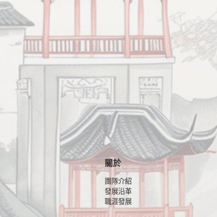
關於
團隊介紹
發展沿革
職涯發展