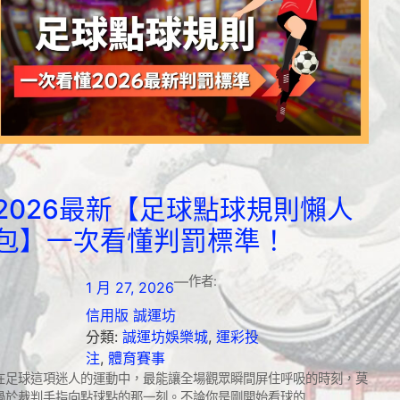
2026最新【足球點球規則懶人
包】一次看懂判罰標準！
—
作者:
1 月 27, 2026
信用版 誠運坊
分類:
誠運坊娛樂城
, 
運彩投
注
, 
體育賽事
在足球這項迷人的運動中，最能讓全場觀眾瞬間屏住呼吸的時刻，莫
過於裁判手指向點球點的那一刻。不論你是剛開始看球的…