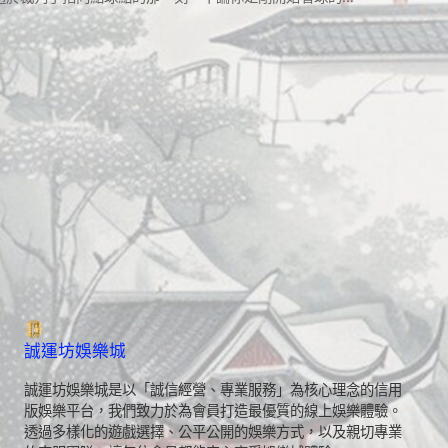
誠運坊娛樂城
誠運坊娛樂城是以「誠信經營、專業服務」為核心理念的信用
版娛樂平台，我們致力於為會員打造最優質的線上娛樂體驗。
透過多樣化的遊戲選擇、公平公開的娛樂方式，以及親切專業