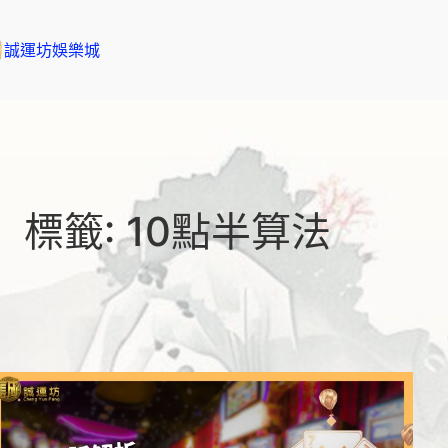
誠運坊娛樂城
標籤:
10點半算法