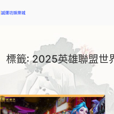
誠運坊娛樂城
標籤:
2025英雄聯盟世