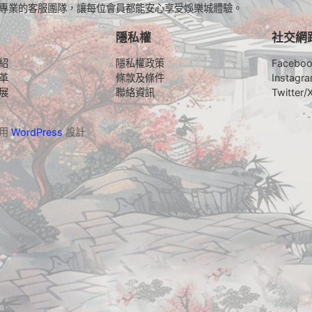
專業的客服團隊，讓每位會員都能安心享受娛樂城體驗。
隱私權
社交網
紹
隱私權政策
Facebo
革
條款及條件
Instagr
展
聯絡資訊
Twitter/
採用
WordPress
設計