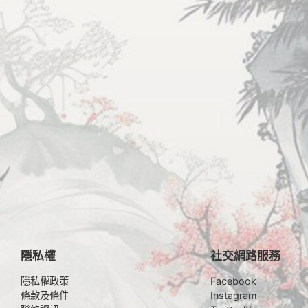
隱私權
社交網路服務
隱私權政策
Facebook
條款及條件
Instagram