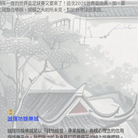
四年一度的世界盃足球賽又要來了！這次2026世界盃由美、加、墨
三國聯合舉辦，規模之大前所未見。對於台灣球迷來說…
誠運坊娛樂城
誠運坊娛樂城是以「誠信經營、專業服務」為核心理念的信用
版娛樂平台，我們致力於為會員打造最優質的線上娛樂體驗。