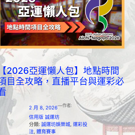
【2026亞運懶人包】地點時間
項目全攻略，直播平台與運彩必
看
—
作者:
2 月 8, 2026
信用版 誠運坊
分類:
誠運坊娛樂城
, 
運彩投
注
, 
體育賽事