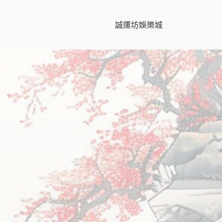
誠運坊娛樂城