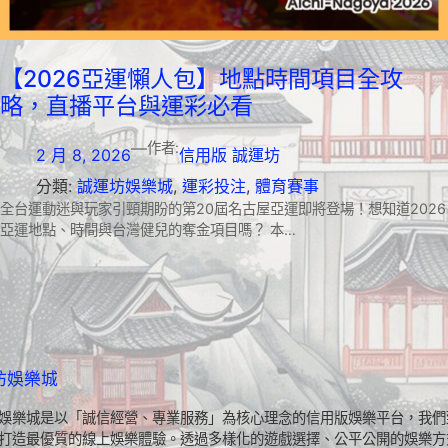
【2026亞運懶人包】地點時間項目全攻
略，直播平台與運彩必看
—
作者:
2 月 8, 2026
信用版 誠運坊
分類:
誠運坊娛樂城
, 
運彩投注
, 
體育賽事
全台運動迷與玩家引頸期盼的第20屆名古屋亞運即將登場！想知道2026
亞運地點、時間與台灣健兒的奪金項目嗎？ 本…
坊娛樂城
娛樂城是以「誠信經營、專業服務」為核心理念的信用版娛樂平台，我們
打造最優質的線上娛樂體驗。透過多樣化的遊戲選擇、公平公開的娛樂方