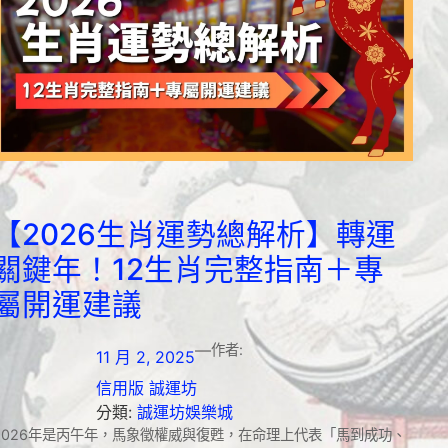
【2026生肖運勢總解析】轉運
關鍵年！12生肖完整指南＋專
屬開運建議
—
作者:
11 月 2, 2025
信用版 誠運坊
分類:
誠運坊娛樂城
2026年是丙午年，馬象徵權威與復甦，在命理上代表「馬到成功、