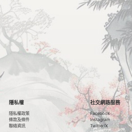
隱私權
社交網路服務
隱私權政策
Facebook
條款及條件
Instagram
聯絡資訊
Twitter/X