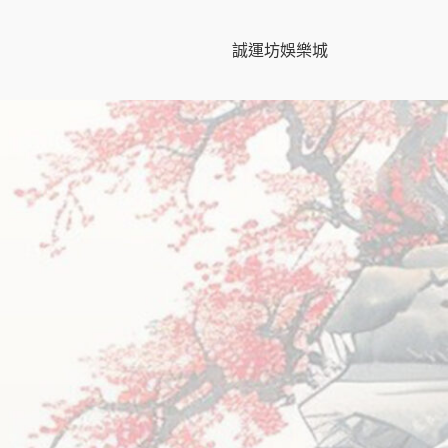
誠運坊娛樂城