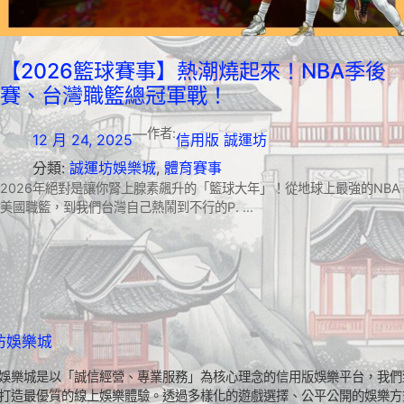
【2026籃球賽事】熱潮燒起來！NBA季後
賽、台灣職籃總冠軍戰！
—
作者:
12 月 24, 2025
信用版 誠運坊
分類:
誠運坊娛樂城
, 
體育賽事
2026年絕對是讓你腎上腺素飆升的「籃球大年」！從地球上最強的NBA
美國職籃，到我們台灣自己熱鬧到不行的P. …
坊娛樂城
娛樂城是以「誠信經營、專業服務」為核心理念的信用版娛樂平台，我們
打造最優質的線上娛樂體驗。透過多樣化的遊戲選擇、公平公開的娛樂方